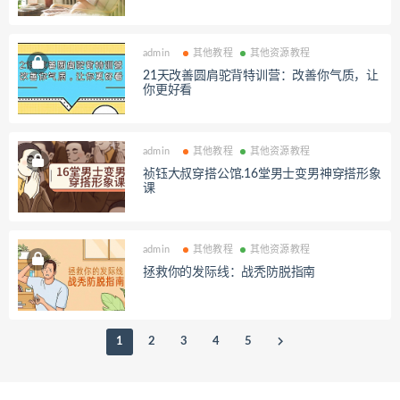
admin
其他教程
其他资源教程
21天改善圆肩驼背特训营：改善你气质，让
你更好看
admin
其他教程
其他资源教程
祯钰大叔穿搭公馆.16堂男士变男神穿搭形象
课
admin
其他教程
其他资源教程
拯救你的发际线：战秃防脱指南
1
2
3
4
5