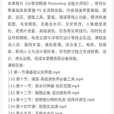
本课程为《从零到精通 Photoshop 全能大师班》，带你从
零基础系统掌握 PS 全流程技能。内容涵盖界面基础、图
层、选区、钢笔工具、蒙版、通道等核心功能，精讲快速
抠图、毛发精抠、无痕去水印、文字修改、人像磨皮液
化、老照片修复、高级调色、仿色等实用技巧。同时包含
证件照精修、电商主图与详情页设计等商业实战。课程由
浅入深、案例丰富、通俗易懂，适合美工、电商、自媒
体、职场人士与设计爱好者，学完即可独立完成修图、设
计、商业出图，低成本掌握高薪必备技能。
课程目录：
├1.第一节课基础认知界面.mp4
├10.第十节：通道-高级调色师必备工具.mp4
├11.第十一节：抠水印神器-色彩范围.mp4
├12.第十二节：融图必备-混合颜色带.mp4
├13.第十三节：抠根根分明的毛发-选择并遮住.mp4
├14.第十四节课：抠图实战课.mp4
├15.第十五节：无痕去水印.mp4