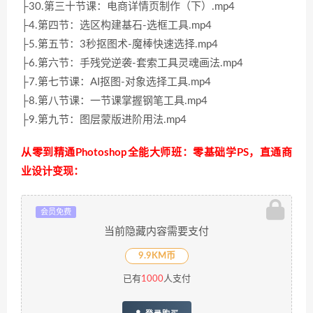
├30.第三十节课：电商详情页制作（下）.mp4
├4.第四节：选区构建基石-选框工具.mp4
├5.第五节：3秒抠图术-魔棒快速选择.mp4
├6.第六节：手残党逆袭-套索工具灵魂画法.mp4
├7.第七节课：AI抠图-对象选择工具.mp4
├8.第八节课：一节课掌握钢笔工具.mp4
├9.第九节：图层蒙版进阶用法.mp4
从零到精通Photoshop全能大师班：零基础学PS，直通商
业设计变现：
会员免费
当前隐藏内容需要支付
9.9KM币
已有
1000
人支付