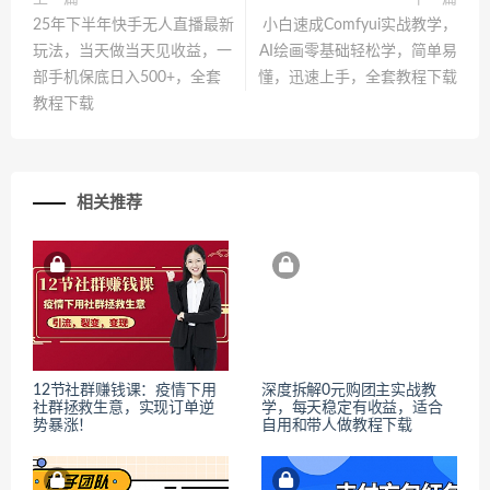
25年下半年快手无人直播最新
小白速成Comfyui实战教学，
玩法，当天做当天见收益，一
AI绘画零基础轻松学，简单易
部手机保底日入500+，全套
懂，迅速上手，全套教程下载
教程下载
相关推荐
12节社群赚钱课：疫情下用
深度拆解0元购团主实战教
社群拯救生意，实现订单逆
学，每天稳定有收益，适合
势暴涨！
自用和带人做教程下载