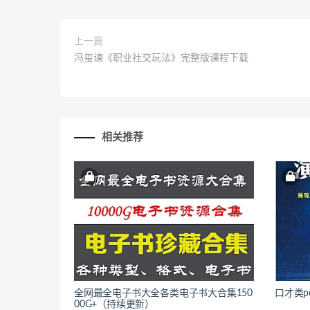
上一篇
冯玺谏《职业社交玩法》完整版课程下载
相关推荐
全网最全电子书大全各类电子书大合集150
口才类p
00G+（持续更新）