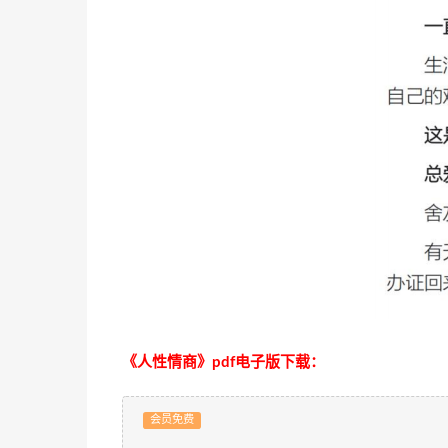
《人性情商》pdf电子版下载：
会员免费