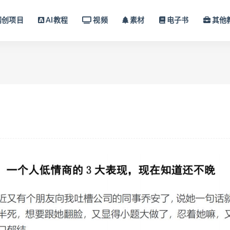
网创项目
AI教程
视频
素材
电子书
其他