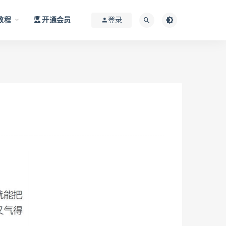
教程
开通会员
登录