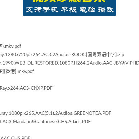
.mkv.pdf
luRay.1280x720p.x264.AC3.2Audios-KOOK.[国粤双语中字].zip
.1990.WEB-DL.RESTORED.1080P.H264.2Audio.AAC-JBY@ViPHD
[香港].mkv.pdf
uRay.x264.AC3-CNXP.PDF
y.1080p.x265.AAC(5.1).2Audios.GREENOTEA.PDF
AC3.Mandarin&Cantonese.CHS.Adans.PDF
AC.CHS.PDF