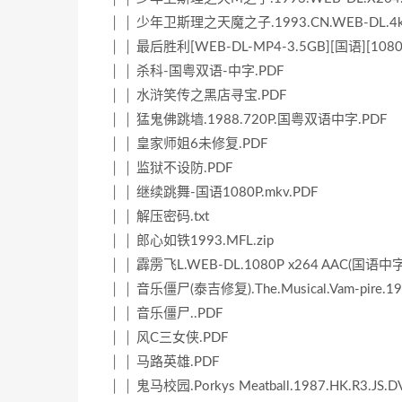
│ │ 少年卫斯理之天魔之子.1993.CN.WEB-DL.4k
│ │ 最后胜利[WEB-DL-MP4-3.5GB][国语][108
│ │ 杀科-国粤双语-中字.PDF
│ │ 水浒笑传之黑店寻宝.PDF
│ │ 猛鬼佛跳墙.1988.720P.国粤双语中字.PDF
│ │ 皇家师姐6未修复.PDF
│ │ 监狱不设防.PDF
│ │ 继续跳舞-国语1080P.mkv.PDF
│ │ 解压密码.txt
│ │ 郎心如铁1993.MFL.zip
│ │ 霹雳飞L.WEB-DL.1080P x264 AAC(国语中字
│ │ 音乐僵尸(泰吉修复).The.Musical.Vam-pire.
│ │ 音乐僵尸..PDF
│ │ 风C三女侠.PDF
│ │ 马路英雄.PDF
│ │ 鬼马校园.Porkys Meatball.1987.HK.R3.JS.D