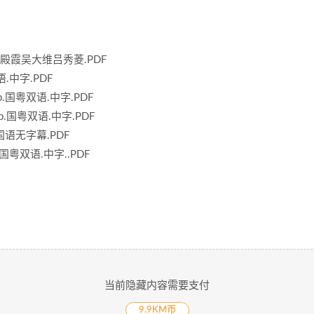
骠沈殿霞吴大维吕秀菱.PDF
双语.中字.PDF
DRip.国粤双语.中字.PDF
DRip.国粤双语.中字.PDF
0P.国语无字幕.PDF
0P.国粤双语.中字..PDF
当前隐藏内容需要支付
9.9KM币