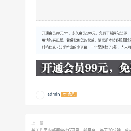
开通会员99元/年，永久会员199元，免费下载网站资源
用请购买正版，若侵犯到您的权益，请联系本站客服删除
科鸣信息
»
知乎新出的小项目，一个星期搞了6张，人人
admin
会员
上一篇
某工作室内部掘金挂G项目，新平台，每天30分钟，单机