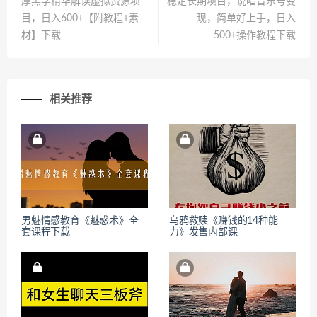
厚黑学精华解读虚拟资源项
稳定长期项目，说唱音乐号变
目，日入600+【附教程+素
现，简单好上手，日入
材】下载
500+操作教程下载
相关推荐
男魅情感教育《魅惑术》全
乌鸦救赎《赚钱的14种能
套课程下载
力》发售内部课