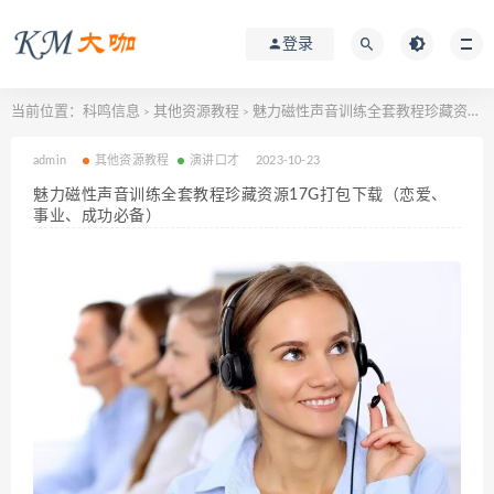
登录
当前位置：
科鸣信息
其他资源教程
魅力磁性声音训练全套教程珍藏资源17G打包下载（恋爱、事业、成功必备）
>
>
admin
其他资源教程
演讲口才
2023-10-23
魅力磁性声音训练全套教程珍藏资源17G打包下载（恋爱、
事业、成功必备）