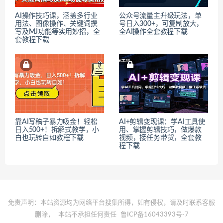
AI操作技巧课，涵盖多行业
公众号流量主升级玩法，单
用法、图像操作、关键词撰
号日入300+，可复制放大，
写及MJ功能等实用妙招，全
全AI操作全套教程下载
套教程下载
靠AI写稿子暴力吸金！轻松
AI+剪辑变现课：学AI工具使
日入500+！拆解式教学，小
用、掌握剪辑技巧，做爆款
白也玩转自如教程下载
视频，接任务带货，全套教
程下载
免责声明：本站资源均为网络平台搜集所得，如有侵权，请及时联系客服
删除，
本站不承担任何责任
鲁ICP备16043393号-7