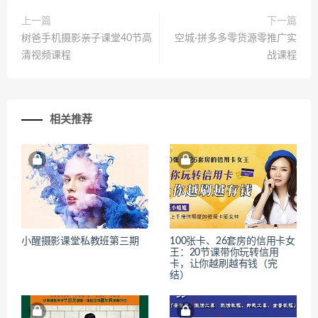
上一篇
下一篇
树爸手机摄影亲子课堂40节高
空城·拼多多零货源零推广实
清视频课程
战课程
相关推荐
小醒摄影课堂私教班第三期
100张卡、26套房的信用卡女
王：20节课带你玩转信用
卡，让你越刷越有钱（完
结）